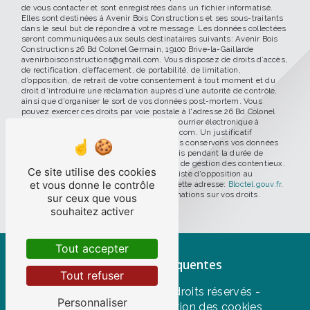
de vous contacter et sont enregistrées dans un fichier informatisé.
Elles sont destinées à Avenir Bois Constructions et ses sous-traitants
dans le seul but de répondre à votre message. Les données collectées
seront communiquées aux seuls destinataires suivants: Avenir Bois
Constructions 26 Bd Colonel Germain, 19100 Brive-la-Gaillarde
avenirboisconstructions@gmail.com. Vous disposez de droits d’accès,
de rectification, d’effacement, de portabilité, de limitation,
d’opposition, de retrait de votre consentement à tout moment et du
droit d’introduire une réclamation auprès d’une autorité de contrôle,
ainsi que d’organiser le sort de vos données post-mortem. Vous
pouvez exercer ces droits par voie postale à l'adresse 26 Bd Colonel
Germain, 19100 Brive-la-Gaillarde ou par courrier électronique à
l'adresse avenirboisconstructions@gmail.com. Un justificatif
d'identité pourra vous être demandé. Nous conservons vos données
pendant la période de prise de contact puis pendant la durée de
prescription légale aux fins probatoires et de gestion des contentieux.
Ce site utilise des cookies
Vous avez le droit de vous inscrire sur la liste d'opposition au
et vous donne le contrôle
démarchage téléphonique, disponible à cette adresse:
Bloctel.gouv.fr
.
Consultez le site cnil.fr pour plus d’informations sur vos droits.
sur ceux que vous
souhaitez activer
Tout accepter
Recherches fréquentes
Tout refuser
©
Vistalid
- 2026 - Tous droits réservés -
Personnaliser
Mentions légales
-
Gestion des cookies